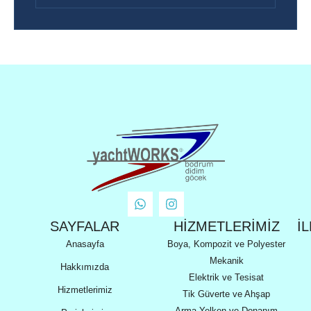
SAYFALAR
HIZMETLERİMİZ
İ
Anasayfa
Boya, Kompozit ve Polyester
Mekanik
Hakkımızda
Elektrik ve Tesisat
Hizmetlerimiz
Tik Güverte ve Ahşap
Arma Yelken ve Donanım