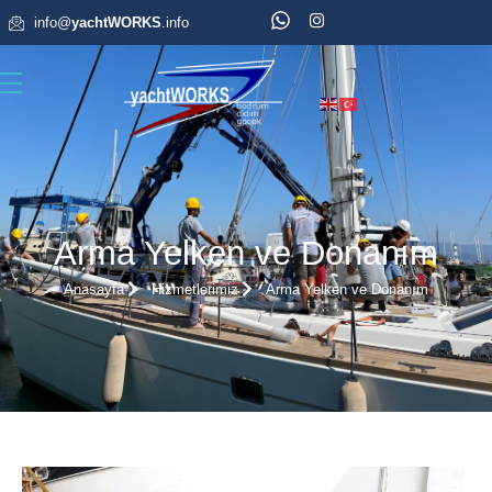
info@
yachtWORKS
.info
Arma Yelken ve Donanım
Anasayfa
Hizmetlerimiz
Arma Yelken ve Donanım