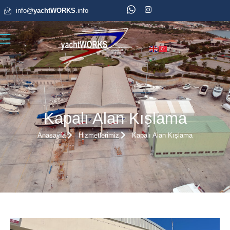
info@
yachtWORKS
.info
Kapalı Alan Kışlama
Anasayfa
Hizmetlerimiz
Kapalı Alan Kışlama