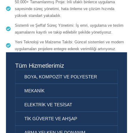
50.000+ Tamamlanmış Proje: İrili ufaklı binlerce uygulama
sayesinde süreç yönetimi, hata önleme ve çözüm hızında
yüksek standart yakaladık.
Sistemli ve Şeffaf Süreç Yönetimi: İş emri, uygulama ve teslim
aşamalarını kayıtlı ve takip edilebilir şekilde yönetiyoruz.
Yeni Teknoloji ve Malzeme Takibi: Güncel sistemleri ve modern
uygulamaları projelere entegre ederek verimliliği artırıyoruz.
Tüm Hizmetlerimiz
BOYA, KOMPOZIT VE POLYESTER
MEKANIK
ELEKTRIK VE TESISAT
TIK GÜVERTE VE AHŞAP
ARMA YELKEN VE DONANIM