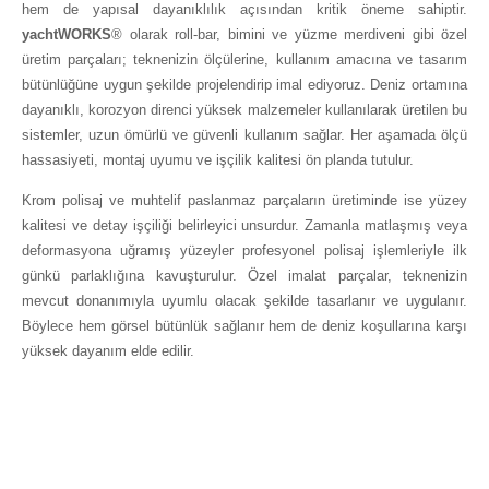
hem de yapısal dayanıklılık açısından kritik öneme sahiptir.
yachtWORKS
® olarak roll-bar, bimini ve yüzme merdiveni gibi özel
üretim parçaları; teknenizin ölçülerine, kullanım amacına ve tasarım
bütünlüğüne uygun şekilde projelendirip imal ediyoruz. Deniz ortamına
dayanıklı, korozyon direnci yüksek malzemeler kullanılarak üretilen bu
sistemler, uzun ömürlü ve güvenli kullanım sağlar. Her aşamada ölçü
hassasiyeti, montaj uyumu ve işçilik kalitesi ön planda tutulur.
Krom polisaj ve muhtelif paslanmaz parçaların üretiminde ise yüzey
kalitesi ve detay işçiliği belirleyici unsurdur. Zamanla matlaşmış veya
deformasyona uğramış yüzeyler profesyonel polisaj işlemleriyle ilk
günkü parlaklığına kavuşturulur. Özel imalat parçalar, teknenizin
mevcut donanımıyla uyumlu olacak şekilde tasarlanır ve uygulanır.
Böylece hem görsel bütünlük sağlanır hem de deniz koşullarına karşı
yüksek dayanım elde edilir.