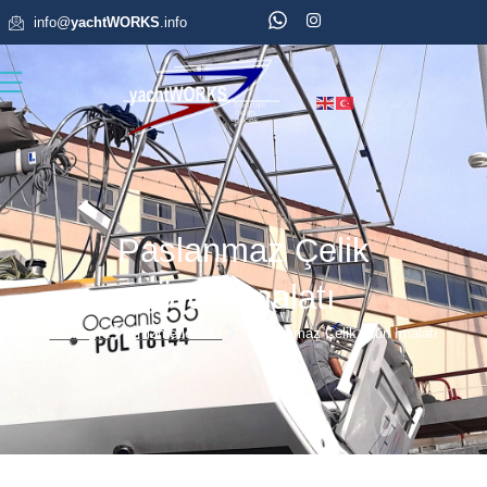
info@
yachtWORKS
.info
Paslanmaz Çelik
Ürün İmalatı
Anasayfa
Hizmetlerimiz
Paslanmaz Çelik Ürün İmalatı