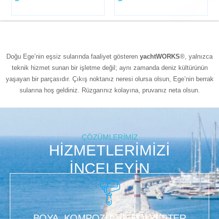
TEKNISYENLER
STANDARTLAR
Doğu Ege’nin eşsiz sularında faaliyet gösteren
yachtWORKS
®, yalnızca
teknik hizmet sunan bir işletme değil; aynı zamanda deniz kültürünün
yaşayan bir parçasıdır. Çıkış noktanız neresi olursa olsun, Ege’nin berrak
sularına hoş geldiniz. Rüzgarınız kolayına, pruvanız neta olsun.
ÇÖZÜMLERİMİZ
HİZMETLERİMİZİ
İNCELEYIN
BOYA, KOMPOZİT VE POLYESTER