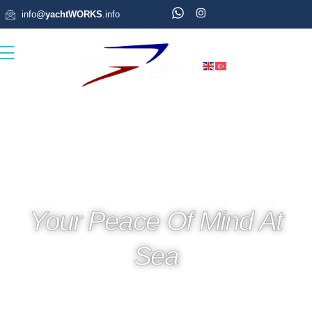
info@
yachtWORKS
.info
Your Peace Of Mind At
Sea