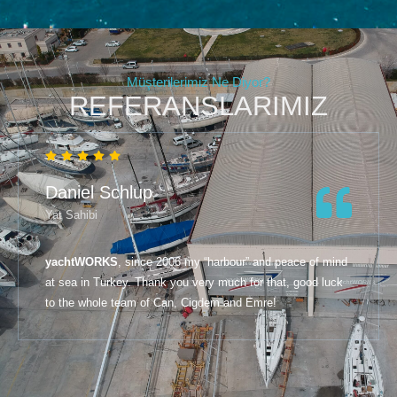
Müşterilerimiz Ne Diyor?
REFERANSLARIMIZ
Mustafa yurtbulmuş
Yat Sahibi
Teknenizin tüm bakım tutumları tek bir yerde olsun
istiyorsaniz
yachtWORKS
doğru bir adres. Ayrıca yönetim
kadrosu işin ehli. Personel sıcak kanlı ve yardımsever.