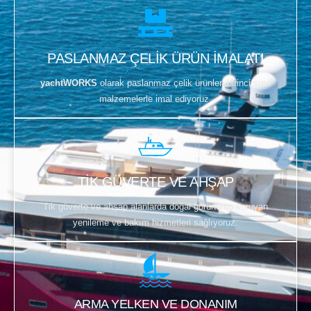
PASLANMAZ ÇELİK ÜRÜN İMALATI
yachtWORKS
olarak paslanmaz çelik ürünleri birinci sınıf
malzemelerle imal ediyoruz.
TİK GÜVERTE VE AHŞAP
Tik güverte ve ahşap alanlarda doğal görünümü koruyan
yenileme ve bakım hizmetleri sağlıyoruz.
ARMA YELKEN VE DONANIM